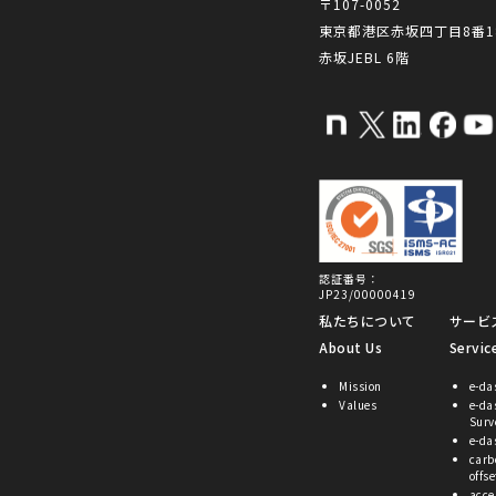
〒107-0052
東京都港区赤坂四丁目8番1
赤坂JEBL 6階
認証番号：
JP23/00000419
私たちについて
サービ
About Us
Servic
Mission
e-da
Values
e-da
Surv
e-da
carb
offse
acce