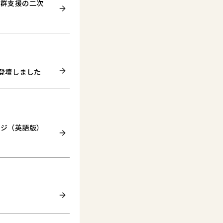
業群支援の二次
登壇しました
ージ（英語版）