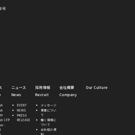
8号
ス
ニュース
採用情報
会社概要
Our Culture
e
News
Recruit
Company
sh
EVENT
メッセージ
sh
NEWS
事業につい
ey
て
PRESS
sh CFP
RELEASE
働く環境に
ついて
on-
t
会社紹介資
料
l.