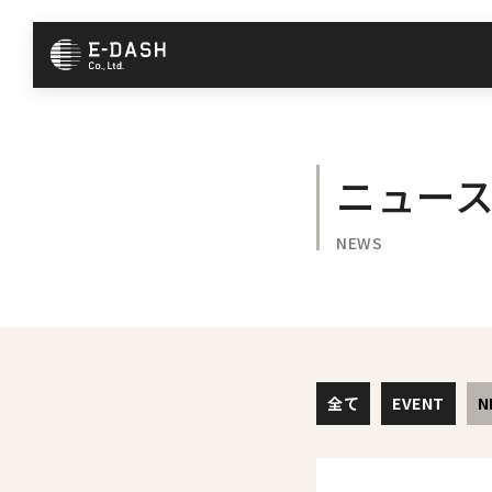
コ
ナ
ン
ビ
テ
ゲ
ン
ー
ツ
シ
へ
ョ
ニュー
ス
ン
キ
に
NEWS
ッ
移
プ
動
全て
EVENT
N