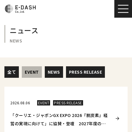
コ
ナ
ン
ビ
テ
ゲ
ニュース
ン
ー
ツ
シ
NEWS
へ
ョ
ス
ン
キ
に
ッ
移
全て
EVENT
NEWS
PRESS RELEASE
プ
動
2026.08.06
EVENT
PRESS RELEASE
「クーリエ・ジャポンGX EXPO 2026『脱炭素』経
営の実現に向けて」に協賛・登壇 2027年度の開
示義務化を見据えた「Scope 3対応」がテーマ