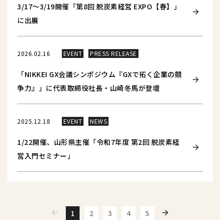
3/17～3/19開催「第8回 脱炭素経営 EXPO【春】」
に出展
2026.02.16
EVENT
PRESS RELEASE
「NIKKEI GX会議シンポジウム『GXで拓く企業の競
争力』」に代表取締役社長・山崎冬馬が登壇
2025.12.18
EVENT
NEWS
1/22開催、山形県主催「令和7年度 第2回 脱炭素経
営入門セミナー」
1
2
3
4
5