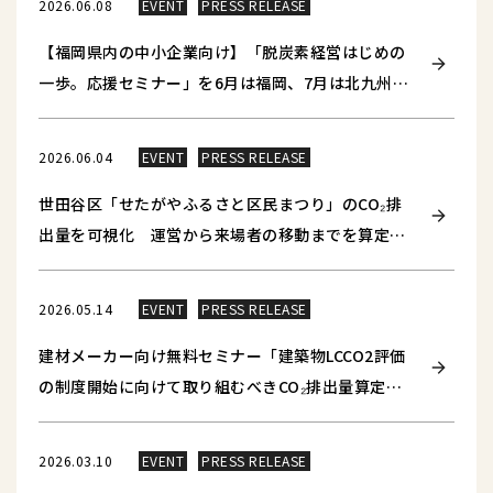
2026.06.08
EVENT
PRESS RELEASE
【福岡県内の中小企業向け】「脱炭素経営はじめの
一歩。応援セミナー」を6月は福岡、7月は北九州・
エコテクノ2026で開催！参加申し込み受付中
2026.06.04
EVENT
PRESS RELEASE
世田谷区「せたがやふるさと区民まつり」のCO₂排
出量を可視化 運営から来場者の移動までを算定し
「地球にやさしいイベント」の実現へ
2026.05.14
EVENT
PRESS RELEASE
建材メーカー向け無料セミナー「建築物LCCO2評価
の制度開始に向けて取り組むべきCO₂排出量算定と
第三者検証」を5月27日に開催
2026.03.10
EVENT
PRESS RELEASE