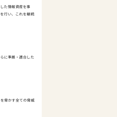
りした情報資産を事
理を行い、これを継続
れらに準拠・適合した
らを脅かす全ての脅威