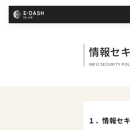
コ
ナ
ン
ビ
テ
ゲ
ン
ー
ツ
シ
へ
ョ
情報セ
ス
ン
キ
に
INFO SECURITY POL
ッ
移
プ
動
１．情報セ