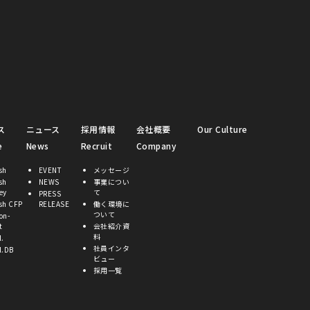
ス
ニュース
採用情報
会社概要
Our Culture
e
News
Recruit
Company
sh
EVENT
メッセージ
sh
NEWS
事業につい
ey
て
PRESS
sh CFP
RELEASE
働く環境に
ついて
on-
t
会社紹介資
料
l.
社員インタ
l.DB
ビュー
採用一覧