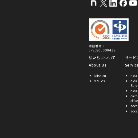
認証番号：
JP23/00000419
私たちについて
サービ
About Us
Servic
Mission
e-da
Values
e-da
Surv
e-da
carb
offse
acce
acce